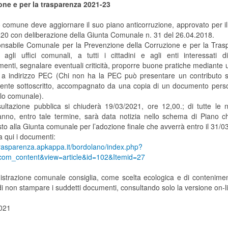
one e per la trasparenza 2021-23
o comune deve aggiornare il suo piano anticorruzione, approvato per il
20 con deliberazione della Giunta Comunale n. 31 del 26.04.2018.
onsabile Comunale per la Prevenzione della Corruzione e per la Tras
e agli uffici comunali, a tutti i cittadini e agli enti interessati di
menti, segnalare eventuali criticità, proporre buone pratiche mediante
 a indirizzo PEC (Chi non ha la PEC può presentare un contributo s
ente sottoscritto, accompagnato da una copia di un documento perso
llo comunale).
ultazione pubblica si chiuderà 19/03/2021, ore 12,00.; di tutte le 
anno, entro tale termine, sarà data notizia nello schema di Piano c
to alla Giunta comunale per l’adozione finale che avverrà entro il 31/0
a qui i documenti:
/trasparenza.apkappa.it/bordolano/index.php?
com_content&view=article&id=102&Itemid=27
istrazione comunale consiglia, come scelta ecologica e di contenimen
i non stampare i suddetti documenti, consultando solo la versione on-l
021