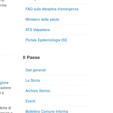
 lo
norme
FAQ sulla disciplina d'emergenza
Ministero della salute
ATS Valpadana
Portale Epidemiologia ISS
Il Paese
Dati generali
La Storia
egione
zzazione
Archivio Storico
i e
Eventi
diche di
Bollettino Comune Informa
pianura e