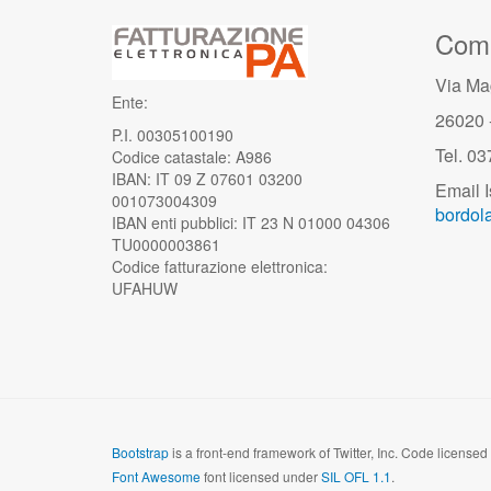
Comu
Via Ma
Ente:
26020 
P.I. 00305100190
Tel. 0
Codice catastale: A986
IBAN: IT 09 Z 07601 03200
Email I
001073004309
bordola
IBAN enti pubblici: IT 23 N 01000 04306
TU0000003861
Codice fatturazione elettronica:
UFAHUW
Bootstrap
is a front-end framework of Twitter, Inc. Code license
Font Awesome
font licensed under
SIL OFL 1.1
.