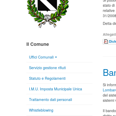
Si pubbl
stato di
relative
31/2008
Detta d
Allegati
Dich
Il Comune
Uffici Comunali
Servizio gestione rifiuti
Ban
Statuto e Regolamenti
Si infor
I.M.U. Imposta Municipale Unica
Lombar
del sist
Trattamento dati personali
sistemi 
Whistleblowing
Il bando
diritto 