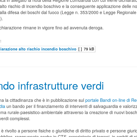
ica in allegato la nota della Regione Lombardia con cui viene dichiarato
 alto rischio di incendio boschivo e la conseguente applicazione delle 
 alla difesa dei boschi dal fuoco (Legge n. 353/2000 e Legge Regionale
).
ichiarazione rimane in vigore fino ad avvenuta deroga.
:
iarazione alto rischio incendio boschivo
[ ]
79 kB
do infrastrutture verdi
ma la cittadinanza che è in pubblicazione sul
portale Bandi on-line di R
dia
un bando per il finanziamento di interventi di salvaguardia e valori
ema rurale-paesistico-ambientale attraverso la creazione di nuovi bosch
verdi complessi.
 è rivolto a persone fisiche o giuridiche di diritto privato e persone giuri
pubblico, raggruppate anche in CTS, proprietarie di terreni, in ambiti di 