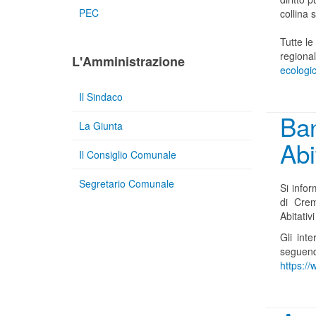
PEC
collina 
Tutte le
regiona
L'Amministrazione
ecologi
Il Sindaco
Ban
La Giunta
Abi
Il Consiglio Comunale
Segretario Comunale
Si infor
di Crem
Abitativi
Gli int
seguendo
https:/