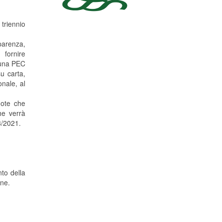
 triennio
parenza,
 fornire
 una PEC
u carta,
nale, al
note che
he verrà
3/2021.
to della
ine.