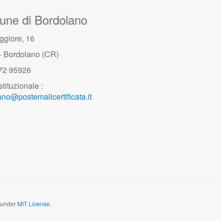
ne di Bordolano
ggiore, 16
- Bordolano (CR)
372 95926
stituzionale :
no@postemailcertificata.it
d under
MIT License.