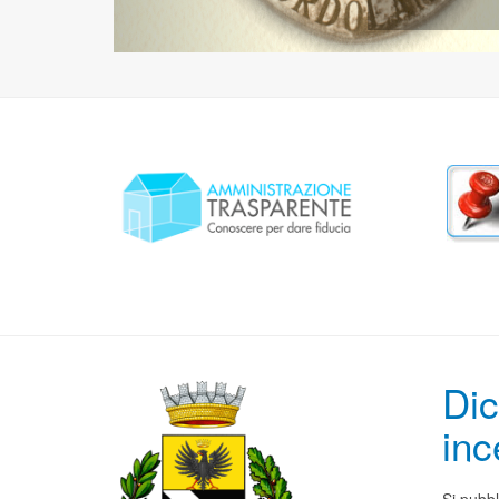
Dic
inc