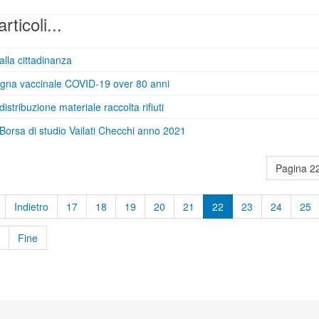
articoli...
alla cittadinanza
na vaccinale COVID-19 over 80 anni
distribuzione materiale raccolta rifiuti
Borsa di studio Vailati Checchi anno 2021
Pagina 22
Indietro
17
18
19
20
21
22
23
24
25
Fine