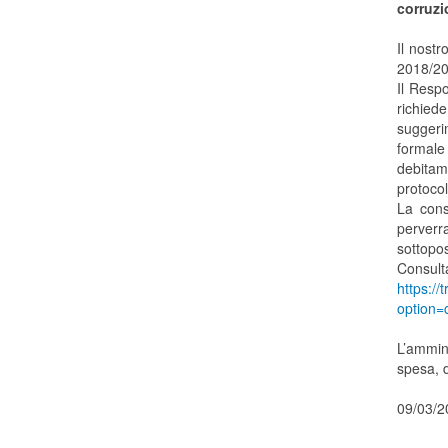
corruzi
Il nostr
2018/20
Il Resp
richied
suggeri
formale
debitam
protoco
La cons
perverr
sottopos
Consult
https:/
option=
L’ammin
spesa, d
09/03/2