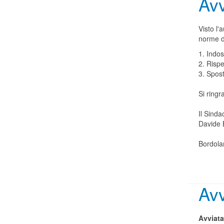
Avv
Visto l'
norme d
1. Indo
2. Rispe
3. Spost
Si ringr
Il Sinda
Davide 
Bordola
Avv
Avviat