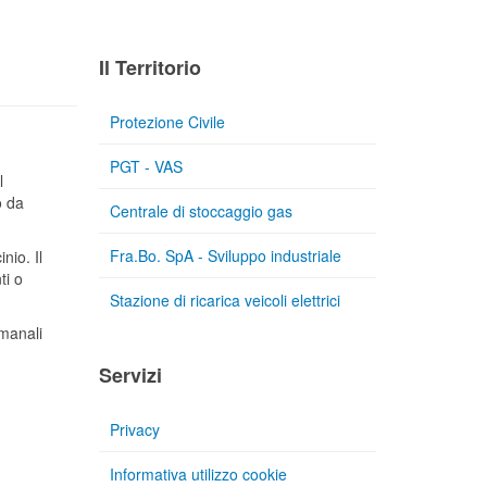
Il Territorio
Protezione Civile
PGT - VAS
l
o da
Centrale di stoccaggio gas
Fra.Bo. SpA - Sviluppo industriale
nio. Il
ti o
Stazione di ricarica veicoli elettrici
imanali
Servizi
Privacy
Informativa utilizzo cookie