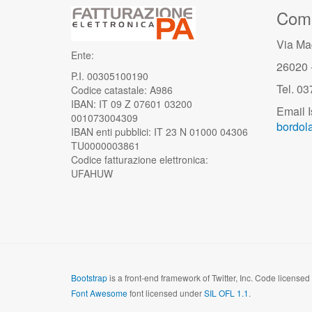
Comu
Via Ma
Ente:
26020 
P.I. 00305100190
Tel. 0
Codice catastale: A986
IBAN: IT 09 Z 07601 03200
Email I
001073004309
bordola
IBAN enti pubblici: IT 23 N 01000 04306
TU0000003861
Codice fatturazione elettronica:
UFAHUW
Bootstrap
is a front-end framework of Twitter, Inc. Code license
Font Awesome
font licensed under
SIL OFL 1.1
.