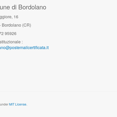
ne di Bordolano
ggiore, 16
- Bordolano (CR)
372 95926
stituzionale :
no@postemailcertificata.it
d under
MIT License.