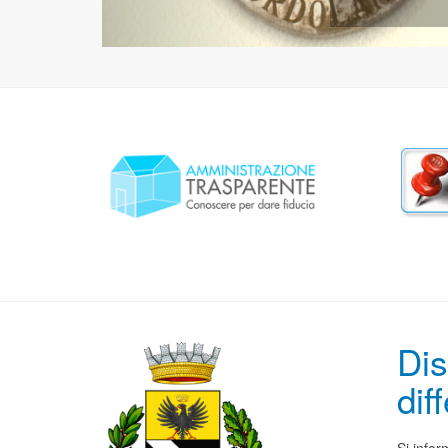
Dis
dif