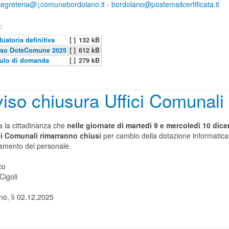
_segreteria@↨comunebordolano.it
-
bordolano@postemailcertificata.it
:
uatoria definitiva
[ ]
132 kB
iso DoteComune 2025
[ ]
612 kB
ulo di domanda
[ ]
279 kB
iso chiusura Uffici Comunali
a la cittadinanza che
nelle giornate di martedì 9 e mercoledì 10 dic
ici Comunali rimarranno chiusi
per cambio della dotazione informatica
amento del personale.
co
Cigoli
no, lì 02.12.2025