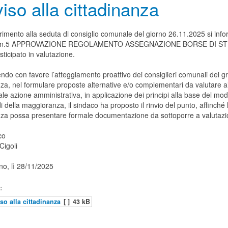
iso alla cittadinanza
rimento alla seduta di consiglio comunale del giorno 26.11.2025 si inf
to n.5 APPROVAZIONE REGOLAMENTO ASSEGNAZIONE BORSE DI ST
sticipato in valutazione.
ndo con favore l’atteggiamento proattivo dei consiglieri comunali del g
a, nel formulare proposte alternative e/o complementari da valutare ai 
le azione amministrativa, in applicazione dei principi alla base del mo
 della maggioranza, il sindaco ha proposto il rinvio del punto, affinché 
za possa presentare formale documentazione da sottoporre a valutazi
co
Cigoli
no, lì 28/11/2025
:
so alla cittadinanza
[ ]
43 kB