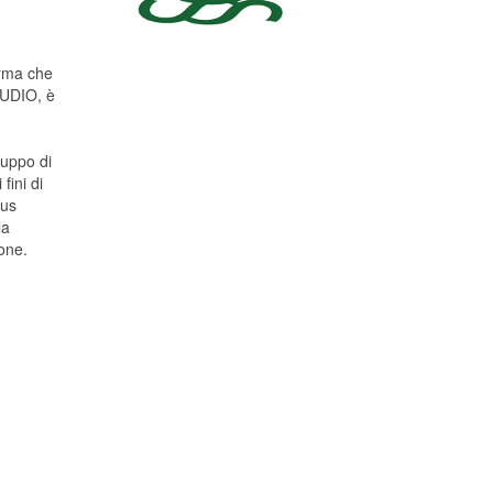
orma che
UDIO, è
ruppo di
fini di
dus
la
one.