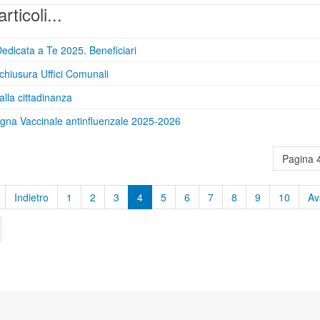
articoli...
edicata a Te 2025. Beneficiari
chiusura Uffici Comunali
alla cittadinanza
na Vaccinale antinfluenzale 2025-2026
Pagina 4
Indietro
1
2
3
4
5
6
7
8
9
10
Av