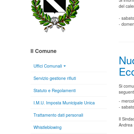
Si infor
del cale
- sabato
- domen
Il Comune
Nuo
Uffici Comunali
Eco
Servizio gestione rifiuti
Si comun
Statuto e Regolamenti
seguenti
- mercol
I.M.U. Imposta Municipale Unica
- sabato
Trattamento dati personali
Il Sinda
Andrea 
Whistleblowing