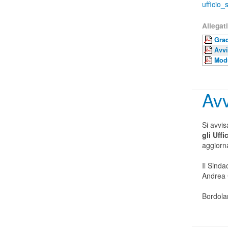
ufficio
Allegati
Grad
Avv
Mod
Avv
Si avvis
gli Uff
aggiorn
Il Sinda
Andrea 
Bordola