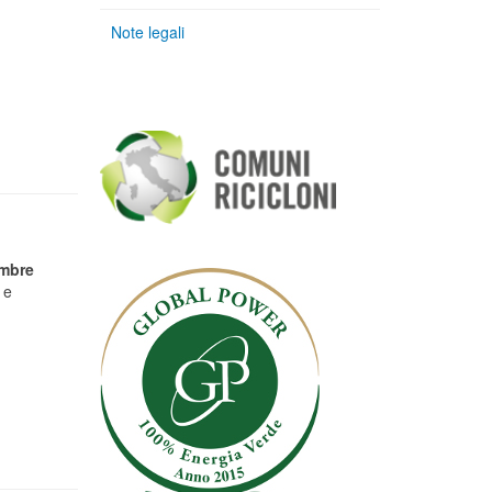
Note legali
embre
 e