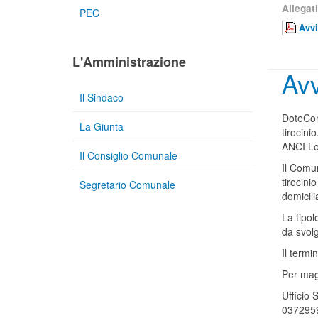
Allegati
PEC
Avvi
L'Amministrazione
Av
Il Sindaco
DoteCom
La Giunta
tirocin
ANCI Lo
Il Consiglio Comunale
Il Comun
tirocini
Segretario Comunale
domicil
La tipo
da svolg
Il term
Per mag
Ufficio 
037295