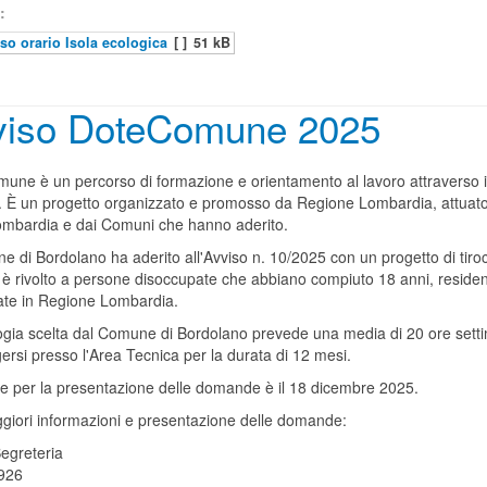
:
so orario Isola ecologica
[ ]
51 kB
viso DoteComune 2025
une è un percorso di formazione e orientamento al lavoro attraverso i
io. È un progetto organizzato e promosso da Regione Lombardia, attuat
mbardia e dai Comuni che hanno aderito.
e di Bordolano ha aderito all'Avviso n. 10/2025 con un progetto di tiroci
o è rivolto a persone disoccupate che abbiano compiuto 18 anni, residen
iate in Regione Lombardia.
logia scelta dal Comune di Bordolano prevede una media di 20 ore sett
ersi presso l'Area Tecnica per la durata di 12 mesi.
ine per la presentazione delle domande è il 18 dicembre 2025.
giori informazioni e presentazione delle domande:
Segreteria
926