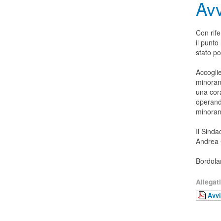
Avv
Con rife
il pun
stato po
Accoglie
minoranz
una cora
operandi
minoran
Il Sinda
Andrea 
Bordola
Allegati
Avvi