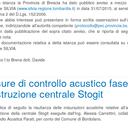
a istanza la Provincia di Brescia ha dato pubblico avviso a mezzo 
le SILVIA (
www.silvia.regione.lombardia.it
) in data 31/07/2015, ai sensi 
a 2 del D.Lgs. 152/2006.
e abbia interesse può presentare in forma scritta osservazioni sull’
e, indirizzandole all’autorità competente (
protocollo@pec.provincia.bs.
ni dalla pubblicazione del sopra citato avviso, che si riporta di segu
e nota.
a documentazione relativa a detta istanza può essere consultata su 
le SILVIA.
co f.to Brena dott. Davide
ure di controllo acustico fase
truzione centrale Stogit
ica di seguito la risultanza delle misurazioni acustiche relative all'at
zione della centrale Stogit eseguite dall'Ing. Alessia Carrettini, colla
udio Acustica Parati, per conto del Comune di Bordolano.