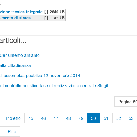
:
zione tecnica integrale
[ ]
2840 kB
mento di sintesi
[ ]
42 kB
articoli...
 Censimento amianto
alla cittadinanza
ali assemblea pubblica 12 novembre 2014
di controllo acustico fase di realizzazione centrale Stogit
Pagina 50
Indietro
45
46
47
48
49
50
51
52
53
Fine