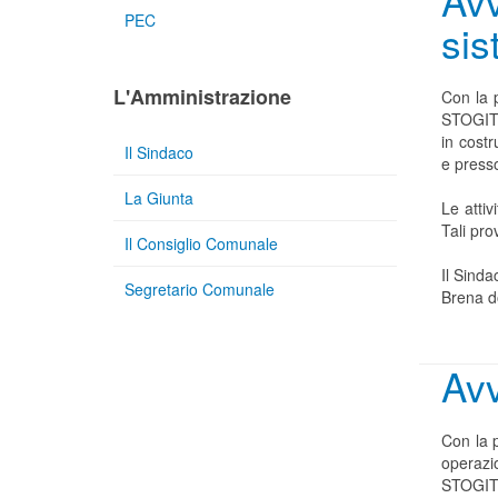
Avv
PEC
sis
L'Amministrazione
Con la p
STOGIT 
in cost
Il Sindaco
e presso
La Giunta
Le attiv
Tali pro
Il Consiglio Comunale
Il Sinda
Segretario Comunale
Brena d
Avv
Con la 
operazi
STOGIT 