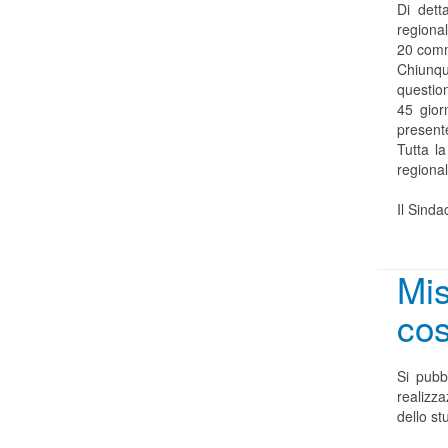
Di dett
regiona
20 comm
Chiunqu
question
45 gior
present
Tutta l
regiona
Il Sinda
Mis
cos
Si pubbl
realizza
dello st