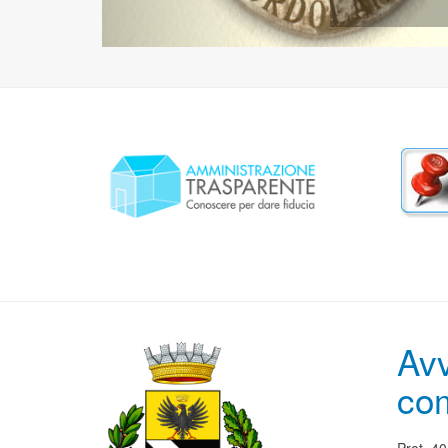
Avv
co