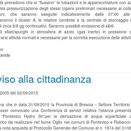
ità prevedono che si “flussino” le tubazioni e le apparecchiature con 
va pressurizzazione degli stessi (opere preliminari necessarie ai coll
ioni, che saranno eseguite indicativamente dalle 07:00 alle
seranno il cluster A, le relative condotte e la centrale di stoccaggio
i circa 6/8 gg continuativi. Saranno possibili emissione di sibili.
li sfiati/spurghi in atmosfera di azoto (gas inerte) in pressione
arsi attività normali e necessarie per la corretta esecuzione delle attivit
co
avide
iso alla cittadinanza
. 2005 del 02/09/2015
rma che in data 31/08/2015 la Provincia di Brescia – Settore Territorio
 aver convocato una Conferenza di servizi relativa l’istanza presenta
 “Pontevico Hydro Srl”per la derivazione di acqua superficiale
ttrico da realizzare nel fiume Oglio nei comuni di Pontevico e Robecco 
 nota acquisita al Protocollo Generale del Comune al n. 1974 del 31/0