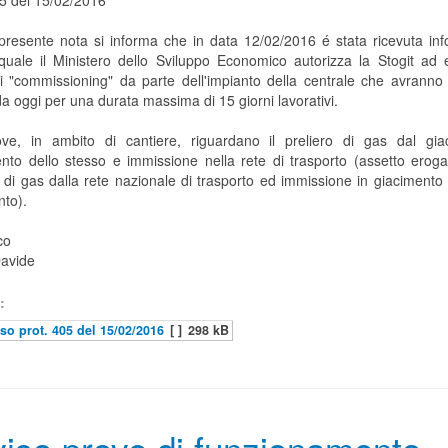
05 del 15/02/2016
presente nota si informa che in data 12/02/2016 é stata ricevuta inf
quale il Ministero dello Sviluppo Economico autorizza la Stogit ad 
i "commissioning" da parte dell'impianto della centrale che avranno
da oggi per una durata massima di 15 giorni lavorativi.
ove, in ambito di cantiere, riguardano il preliero di gas dal gia
ento dello stesso e immissione nella rete di trasporto (assetto eroga
o di gas dalla rete nazionale di trasporto ed immissione in giacimento 
nto).
co
avide
:
so prot. 405 del 15/02/2016
[ ]
298 kB