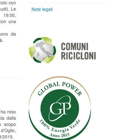
azoto con
audi). Le
Note legali
 19:00,
 con una
 sono da
à.
 ha reso
ta dalla
 a scopo
d’Oglio,
8/2015.