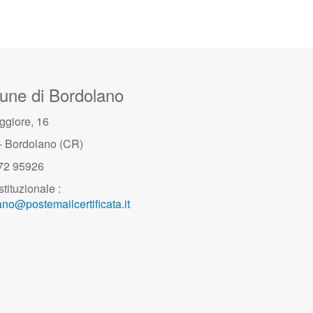
ne di Bordolano
ggiore, 16
- Bordolano (CR)
372 95926
stituzionale :
no@postemailcertificata.it