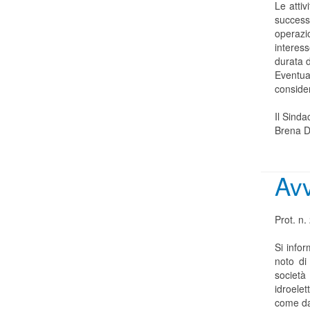
Le attiv
successi
operaz
interes
durata d
Eventua
consider
Il Sinda
Brena D
Avv
Prot. n
Si info
noto di
società
idroele
come da