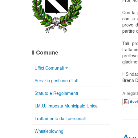
Prot. 4
Con la 
con la 
prove d
partire 
Tali pr
trattam
Il Comune
preliev
giacime
Uffici Comunali
Il Sinda
Brena D
Servizio gestione rifiuti
Statuto e Regolamenti
Allegati
Avvi
I.M.U. Imposta Municipale Unica
Trattamento dati personali
Whistleblowing