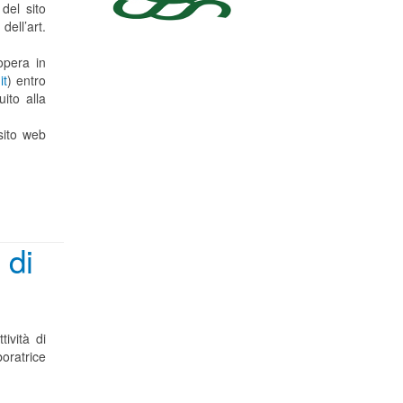
del sito
dell’art.
opera in
it
) entro
ito alla
sito web
 di
tività di
boratrice