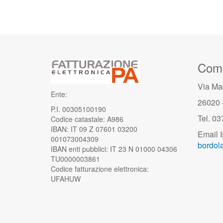
Comu
Via Ma
Ente:
26020 
P.I. 00305100190
Tel. 0
Codice catastale: A986
IBAN: IT 09 Z 07601 03200
Email I
001073004309
bordola
IBAN enti pubblici: IT 23 N 01000 04306
TU0000003861
Codice fatturazione elettronica:
UFAHUW