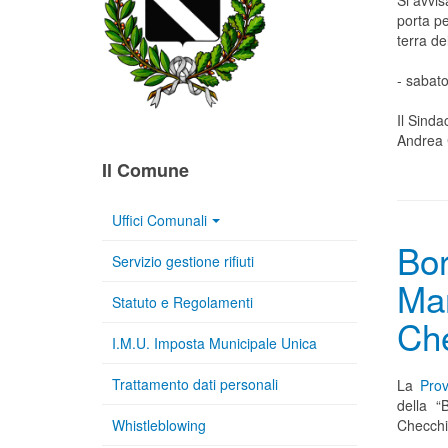
Si avvis
porta pe
terra de
- sabato
Il Sinda
Andrea 
Il Comune
Uffici Comunali
Bor
Servizio gestione rifiuti
Mar
Statuto e Regolamenti
Ch
I.M.U. Imposta Municipale Unica
Trattamento dati personali
La
Prov
della “
Whistleblowing
Checchi