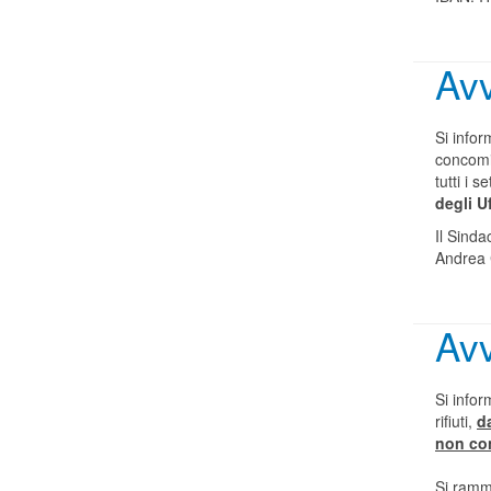
Avv
Si infor
concomit
tutti i s
degli U
Il Sinda
Andrea 
Avv
Si info
rifiuti,
d
non co
Si ramme