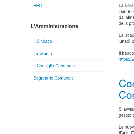
La Bors
PEC
i sei e 
da alme
della p
L'Amministrazione
La scad
Il Sindaco
lunedì 
Il bando
La Giunta
https:/
Il Consiglio Comunale
Segretario Comunale
Co
Co
Si avvis
gestito 
Le nuov
IBAN: I