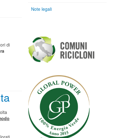
Note legali
ori di
ra
rta
colta
 modo
lorati