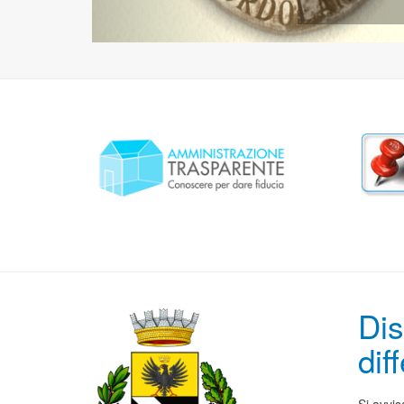
Dis
dif