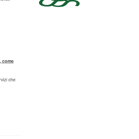
a, come
rvizi che