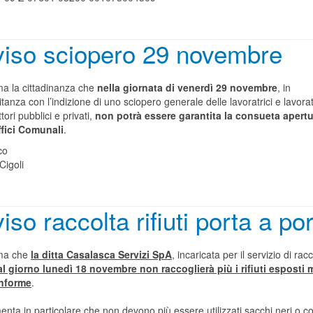
iso sciopero 29 novembre
ma la cittadinanza che
nella giornata di venerdì 29 novembre
, in
anza con l’indizione di uno sciopero generale delle lavoratrici e lavorat
ettori pubblici e privati,
non potrà essere garantita la consueta apertu
ffici Comunali
.
co
Cigoli
iso raccolta rifiuti porta a po
rma che
la ditta Casalasca Servizi SpA
, incaricata per il servizio di rac
al giorno lunedì 18 novembre non raccoglierà più i rifiuti esposti
nforme
.
nta in particolare che non devono più essere utilizzati sacchi neri o co