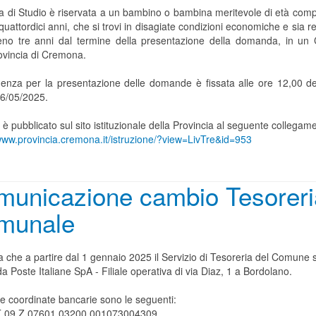
a di Studio è riservata a un bambino o bambina meritevole di età comp
i quattordici anni, che si trovi in disagiate condizioni economiche e sia r
no tre anni dal termine della presentazione della domanda, in u
rovincia di Cremona.
enza per la presentazione delle domande è fissata alle ore 12,00 de
26/05/2025.
 è pubblicato sul sito istituzionale della Provincia al seguente collegam
/www.provincia.cremona.it/istruzione/?view=LivTre&id=953
municazione cambio Tesoreri
munale
a che a partire dal 1 gennaio 2025 il Servizio di Tesoreria del Comune 
da Poste Italiane SpA - Filiale operativa di via Diaz, 1 a Bordolano.
e coordinate bancarie sono le seguenti:
T 09 Z 07601 03200 001073004309