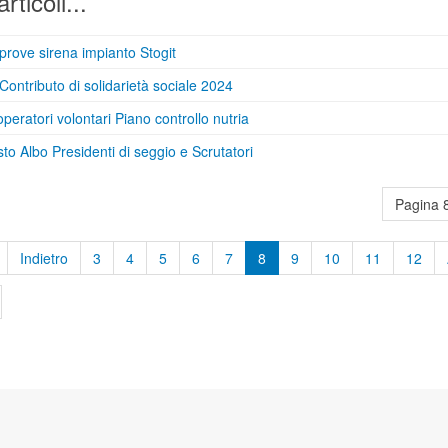
articoli...
prove sirena impianto Stogit
Contributo di solidarietà sociale 2024
peratori volontari Piano controllo nutria
to Albo Presidenti di seggio e Scrutatori
Pagina 8
Indietro
3
4
5
6
7
8
9
10
11
12