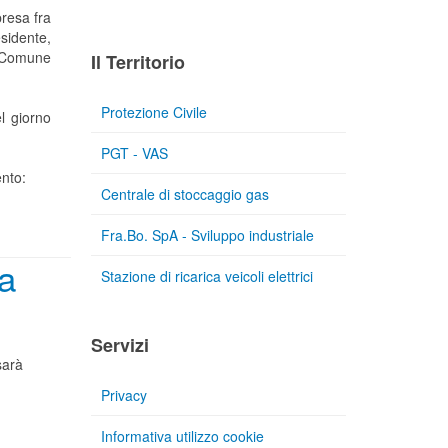
resa fra
esidente,
n Comune
Il Territorio
Protezione Civile
l giorno
PGT - VAS
ento:
Centrale di stoccaggio gas
Fra.Bo. SpA - Sviluppo industriale
a
Stazione di ricarica veicoli elettrici
Servizi
sarà
Privacy
Informativa utilizzo cookie