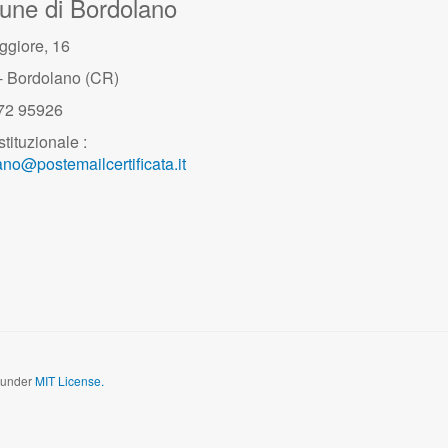
ne di Bordolano
ggiore, 16
- Bordolano (CR)
372 95926
stituzionale :
no@postemailcertificata.it
d under
MIT License.