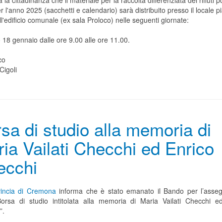
a la cittadinanza che il materiale per la raccolta differenziata dei rifiuti p
r l'anno 2025 (sacchetti e calendario) sarà distribuito presso il locale p
ll'edificio comunale (ex sala Proloco) nelle seguenti giornate:
 18 gennaio dalle ore 9.00 alle ore 11.00.
co
Cigoli
sa di studio alla memoria di
ia Vailati Checchi ed Enrico
ecchi
incia di Cremona
informa che è stato emanato il Bando per l’asse
Borsa di studio intitolata alla memoria di Maria Vailati Checchi e
”.