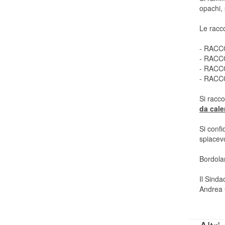
opachi, 
Le racc
- RACC
- RACC
- RACC
- RACC
Si racc
da cale
Si confi
spiacev
Bordola
Il Sinda
Andrea 