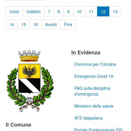
Inizio
Indietro
7
8
9
10
11
12
13
14
15
16
Avanti
Fine
In Evidenza
Cremona per l'Ucraina
Emergenza Covid 19
FAQ sulla disciplina
d'emergenza
Ministero della salute
ATS Valpadana
Il Comune
Portale Epidemiologia ISS