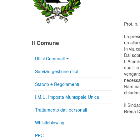
Prot. n
La pres
Il Comune
un alla
In via c
Dal sopr
Uffici Comunali
L'Ammin
quali la
Servizio gestione rifiuti
vengano
necessar
Statuto e Regolamenti
Rammaric
chiarime
I.M.U. Imposta Municipale Unica
Il Sinda
Trattamento dati personali
Brena D
Whistleblowing
PEC