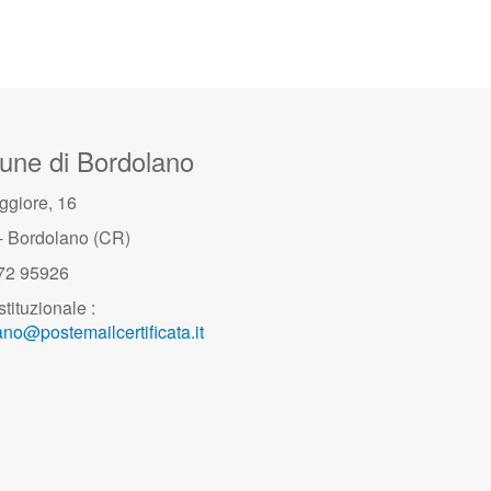
ne di Bordolano
ggiore, 16
- Bordolano (CR)
372 95926
stituzionale :
no@postemailcertificata.it