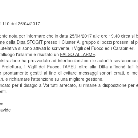
. 1110 del 26/04/2017
ente nota per informare che
in data 25/04/2017 alle ore 19.40 circa si è
rme della Ditta STOGIT
presso il Cluster A, gruppo di pozzi prossimi al 
autelativa si sono attivati lo scrivente, i Vigili del Fuoco ed i Carabinieri.
alluogo l'allarme è risultato un
FALSO ALLARME
.
istrazione ha provveduto ad interfacciarsi con le autorità sovracomunal
 Prefettura, i Vigili del Fuoco, l'AREU oltre alla Ditta affinché tali
 prontamente gestiti al fine di evitare messaggi sonori errati, o me
i, e richiamare l'attenzione su una migliore gestione.
ato per il disagio a Voi tutti arrecato, si rimane a disposizione per 
nti.
co
avide