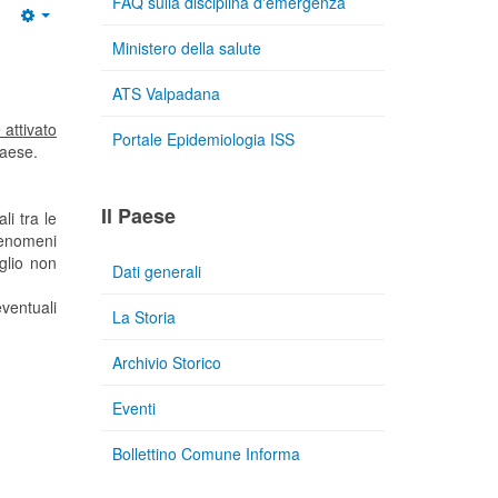
FAQ sulla disciplina d'emergenza
Ministero della salute
ATS Valpadana
 attivato
Portale Epidemiologia ISS
paese.
Il Paese
i tra le
 fenomeni
glio non
Dati generali
eventuali
La Storia
Archivio Storico
Eventi
Bollettino Comune Informa