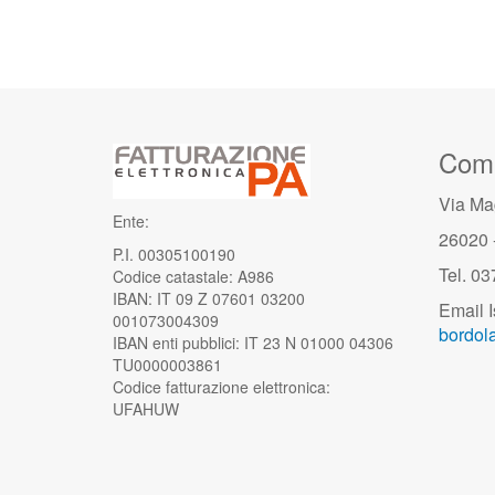
Comu
Via Ma
Ente:
26020 
P.I. 00305100190
Tel. 0
Codice catastale: A986
IBAN: IT 09 Z 07601 03200
Email I
001073004309
bordola
IBAN enti pubblici: IT 23 N 01000 04306
TU0000003861
Codice fatturazione elettronica:
UFAHUW