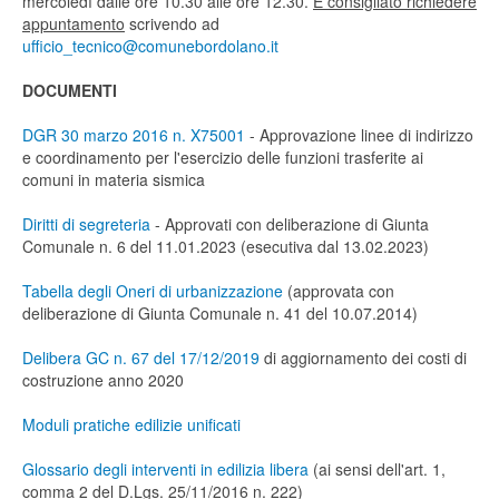
mercoledì dalle ore 10.30 alle ore 12.30.
É consigliato richiedere
appuntamento
scrivendo ad
ufficio_tecnico@comunebordolano.it
DOCUMENTI
DGR 30 marzo 2016 n. X75001
- Approvazione linee di indirizzo
e coordinamento per l'esercizio delle funzioni trasferite ai
comuni in materia sismica
Diritti di segreteria
- Approvati con deliberazione di Giunta
Comunale n. 6 del 11.01.2023 (esecutiva dal 13.02.2023)
Tabella degli Oneri di urbanizzazione
(approvata con
deliberazione di Giunta Comunale n. 41 del 10.07.2014)
Delibera GC n. 67 del 17/12/2019
di aggiornamento dei costi di
costruzione anno 2020
Moduli pratiche edilizie unificati
Glossario degli interventi in edilizia libera
(ai sensi dell'art. 1,
comma 2 del D.Lgs. 25/11/2016 n. 222)