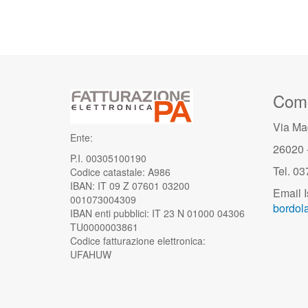
Comu
Via Ma
Ente:
26020 
P.I. 00305100190
Tel. 0
Codice catastale: A986
IBAN: IT 09 Z 07601 03200
Email I
001073004309
bordola
IBAN enti pubblici: IT 23 N 01000 04306
TU0000003861
Codice fatturazione elettronica:
UFAHUW