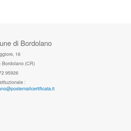
ne di Bordolano
ggiore, 16
- Bordolano (CR)
372 95926
stituzionale :
no@postemailcertificata.it