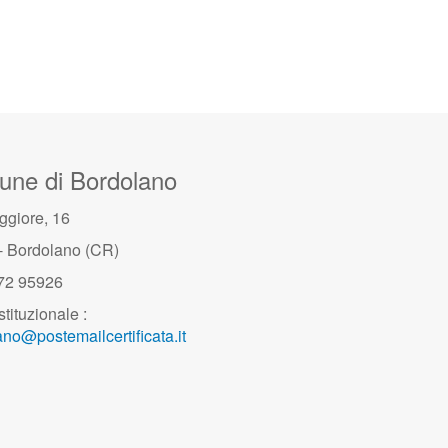
ne di Bordolano
ggiore, 16
- Bordolano (CR)
372 95926
stituzionale :
no@postemailcertificata.it