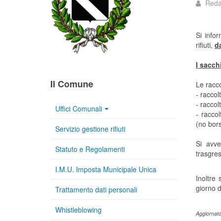
Reda
Si infor
rifiuti,
da
I sacch
Il Comune
Le racco
- raccol
- raccol
Uffici Comunali
- racco
(no bors
Servizio gestione rifiuti
Si avve
Statuto e Regolamenti
trasgres
I.M.U. Imposta Municipale Unica
Inoltre 
giorno d
Trattamento dati personali
Whistleblowing
Aggiornato