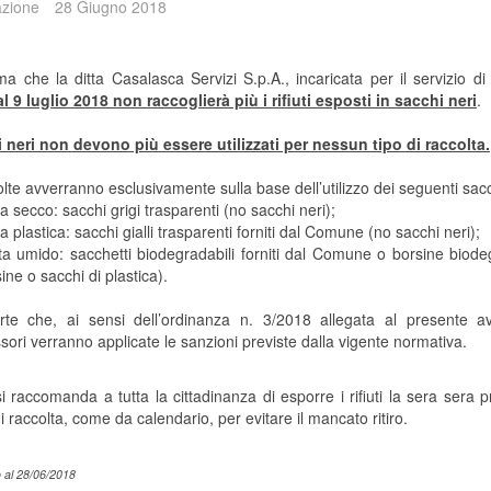
zione
28 Giugno 2018
ma che la ditta Casalasca Servizi S.p.A., incaricata per il servizio di
l 9 luglio 2018 non raccoglierà più i rifiuti esposti in sacchi neri
.
i neri non devono più essere utilizzati per nessun tipo di raccolta.
lte avverranno esclusivamente sulla base dell’utilizzo dei seguenti sacc
ta secco: sacchi grigi trasparenti (no sacchi neri);
ta plastica: sacchi gialli trasparenti forniti dal Comune (no sacchi neri);
lta umido: sacchetti biodegradabili forniti dal Comune o borsine biodeg
ine o sacchi di plastica).
rte che, ai sensi dell’ordinanza n. 3/2018 allegata al presente av
sori verranno applicate le sanzioni previste dalla vigente normativa.
si raccomanda a tutta la cittadinanza di esporre i rifiuti la sera sera 
i raccolta, come da calendario, per evitare il mancato ritiro.
 al 28/06/2018