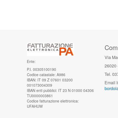
Comu
Via Ma
Ente:
26020 
P.I. 00305100190
Tel. 0
Codice catastale: A986
IBAN: IT 09 Z 07601 03200
Email I
001073004309
bordola
IBAN enti pubblici: IT 23 N 01000 04306
TU0000003861
Codice fatturazione elettronica:
UFAHUW