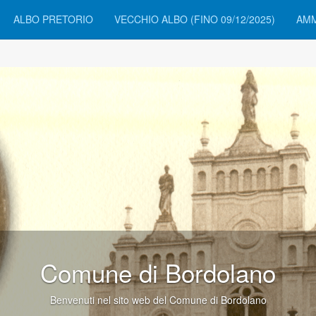
ALBO PRETORIO
VECCHIO ALBO (FINO 09/12/2025)
AMM
olano
i Bordolano