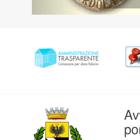
Avv
po