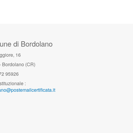
ne di Bordolano
ggiore, 16
- Bordolano (CR)
372 95926
stituzionale :
no@postemailcertificata.it