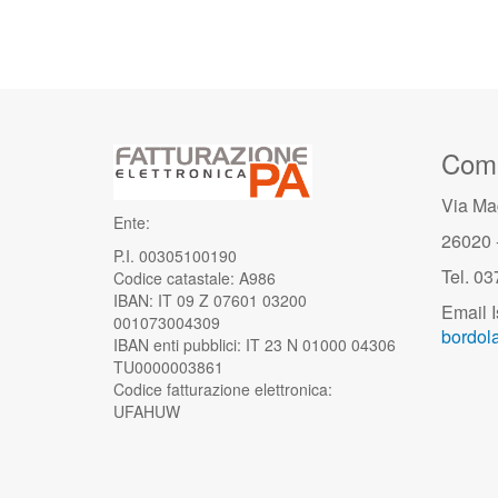
Comu
Via Ma
Ente:
26020 
P.I. 00305100190
Tel. 0
Codice catastale: A986
IBAN: IT 09 Z 07601 03200
Email I
001073004309
bordola
IBAN enti pubblici: IT 23 N 01000 04306
TU0000003861
Codice fatturazione elettronica:
UFAHUW