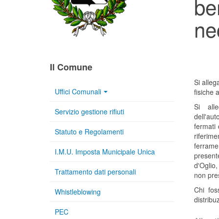
be
ne
Il Comune
Si alleg
Uffici Comunali
fisiche
Si all
Servizio gestione rifiuti
dell'au
fermati 
Statuto e Regolamenti
riferim
ferrame
I.M.U. Imposta Municipale Unica
present
d'Oglio
Trattamento dati personali
non pres
Chi fos
Whistleblowing
distribu
PEC