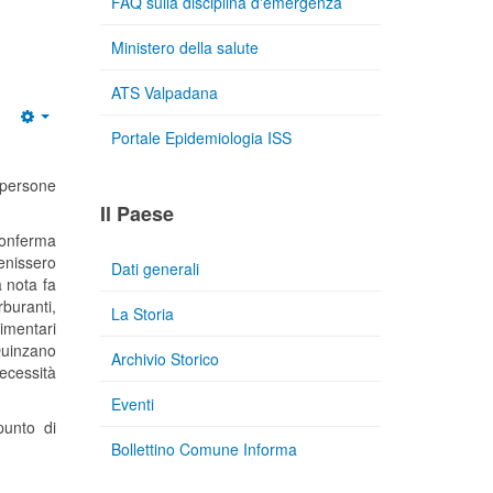
FAQ sulla disciplina d'emergenza
Ministero della salute
ATS Valpadana
Portale Epidemiologia ISS
e persone
Il Paese
onferma
enissero
Dati generali
a nota fa
buranti,
La Storia
imentari
Quinzano
Archivio Storico
ecessità
Eventi
punto di
Bollettino Comune Informa