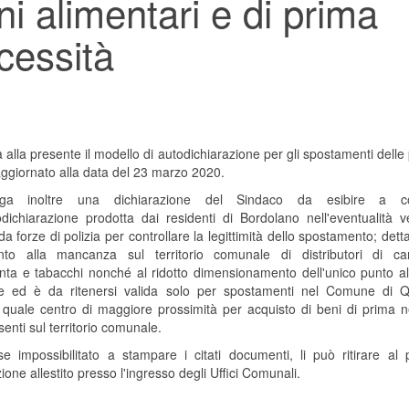
ni alimentari e di prima
cessità
a alla presente il modello di autodichiarazione per gli spostamenti dell
 aggiornato alla data del 23 marzo 2020.
ega inoltre una dichiarazione del Sindaco da esibire a c
todichiarazione prodotta dai residenti di Bordolano nell'eventualità v
da forze di polizia per controllare la legittimità dello spostamento; dett
ento alla mancanza sul territorio comunale di distributori di car
nta e tabacchi nonché al ridotto dimensionamento dell'unico punto al
e ed è da ritenersi valida solo per spostamenti nel Comune di 
, quale centro di maggiore prossimità per acquisto di beni di prima n
enti sul territorio comunale.
se impossibilitato a stampare i citati documenti, li può ritirare al 
zione allestito presso l'ingresso degli Uffici Comunali.