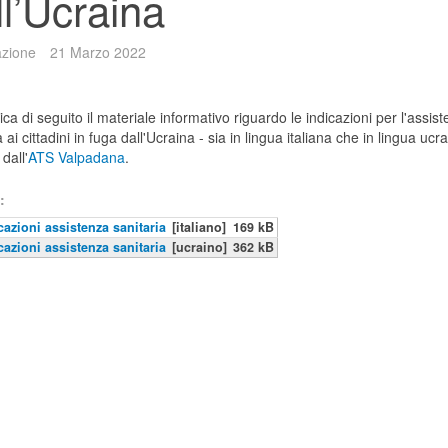
ll’Ucraina
zione
21 Marzo 2022
ica di seguito il materiale informativo riguardo le indicazioni per l'assis
a ai cittadini in fuga dall'Ucraina - sia in lingua italiana che in lingua ucra
dall'
ATS Valpadana
.
:
cazioni assistenza sanitaria
[italiano]
169 kB
cazioni assistenza sanitaria
[ucraino]
362 kB