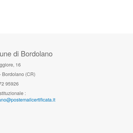
ne di Bordolano
ggiore, 16
- Bordolano (CR)
372 95926
stituzionale :
no@postemailcertificata.it