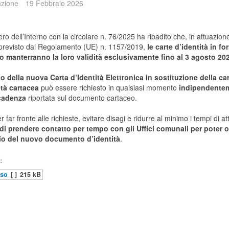
zione
19 Febbraio 2026
tero dell’Interno con la circolare n. 76/2025 ha ribadito che, in attuazion
previsto dal Regolamento (UE) n. 1157/2019,
le carte d’identità in f
o manterranno la loro validità esclusivamente fino al 3 agosto 20
io della nuova Carta d’Identità Elettronica in sostituzione della ca
ità cartacea
può essere richiesto in qualsiasi momento
indipendente
cadenza
riportata sul documento cartaceo.
r far fronte alle richieste, evitare disagi e ridurre al minimo i tempi di a
di prendere contatto per tempo con gli Uffici comunali per poter 
scio del nuovo documento d’identità
.
:
iso
[ ]
215 kB