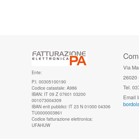
Comu
Via Ma
Ente:
26020 
P.I. 00305100190
Tel. 0
Codice catastale: A986
IBAN: IT 09 Z 07601 03200
Email I
001073004309
bordola
IBAN enti pubblici: IT 23 N 01000 04306
TU0000003861
Codice fatturazione elettronica:
UFAHUW