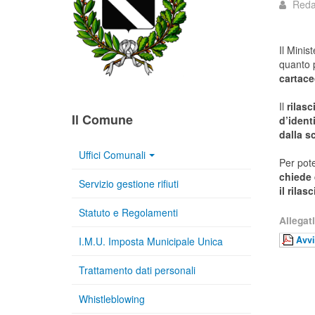
Reda
Il Minis
quanto 
cartace
Il
rilasc
Il Comune
d’ident
dalla s
Uffici Comunali
Per pote
chiede 
Servizio gestione rifiuti
il rila
Statuto e Regolamenti
Allegati
Avv
I.M.U. Imposta Municipale Unica
Trattamento dati personali
Whistleblowing