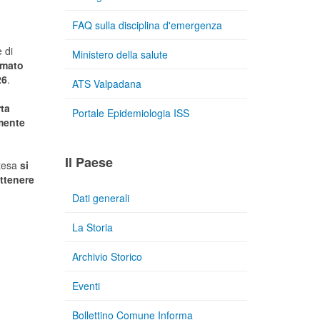
FAQ sulla disciplina d'emergenza
e di
Ministero della salute
ormato
26
.
ATS Valpadana
rta
Portale Epidemiologia ISS
mente
Il Paese
ttesa
si
ottenere
Dati generali
La Storia
Archivio Storico
Eventi
Bollettino Comune Informa