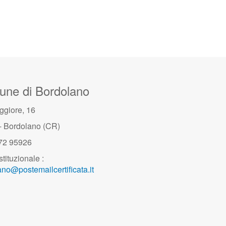
ne di Bordolano
ggiore, 16
- Bordolano (CR)
372 95926
stituzionale :
no@postemailcertificata.it