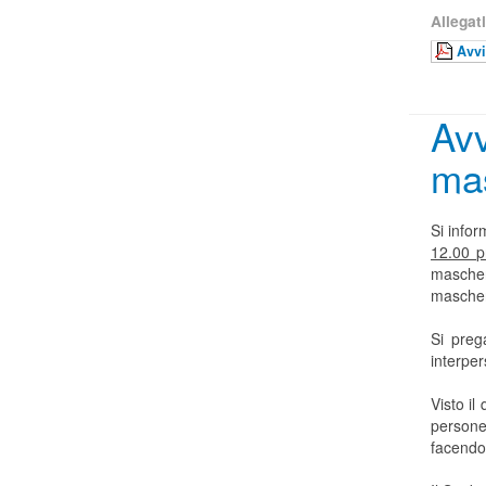
Allegati
Avvi
Avv
ma
Si infor
12.00 p
mascher
mascher
Si preg
interper
Visto il
persone 
facendo 