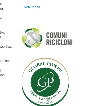
li
Note legali
ni
ie
tro;
l
sportiva;
medico;
a
ione