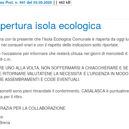
so Prot. n. 941 del 03.05.2020
[ ]
462 kB
pertura isola ecologica
ma con la presente che l'Isola Ecologica Comunale è riaperta da oggi l
nei consueti orari e con il rispetto delle indicazioni sotto riportate.
e l'occasione per informare che resterà chiusa nei giorni di mercoledì 6
 8 c.m.
E UNO ALLA VOLTA, NON SOFFERMARSI A CHIACCHIERARE E SE
 RITORNARE VALUTATENE LA NECESSITA’ E L’URGENZA IN MODO
RE ASSEMBRAMENTI E CODE EVENTUALI.
ssonetti sono pieni rimandate il conferimento. CASALASCA è puntualm
 per il ritiro.
GRAZIA PER LA COLLABORAZIONE
co
Brena