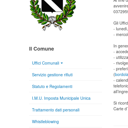
Al fine 
avvenir
037295
Gli Uffi
- lunedì
- merco
In gene
Il Comune
- acced
- utiliz
Uffici Comunali
- rivolg
- prefer
(
bordola
Servizio gestione rifiuti
- calend
telefoni
Statuto e Regolamenti
all’ing
I.M.U. Imposta Municipale Unica
Si ricor
Carte d
Trattamento dati personali
Whistleblowing