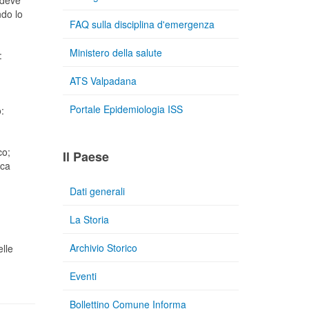
 deve
ndo lo
FAQ sulla disciplina d'emergenza
Ministero della salute
:
ATS Valpadana
Portale Epidemiologia ISS
:
co;
Il Paese
ica
Dati generali
La Storia
Archivio Storico
elle
Eventi
Bollettino Comune Informa