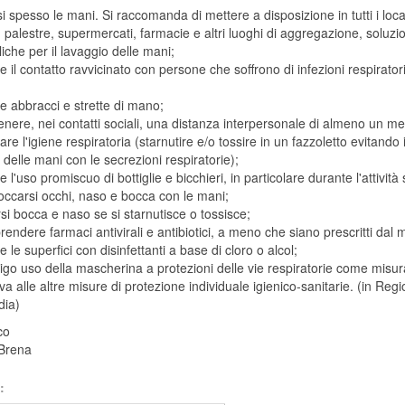
si spesso le mani. Si raccomanda di mettere a disposizione in tutti i loca
, palestre, supermercati, farmacie e altri luoghi di aggregazione, soluzio
liche per il lavaggio delle mani;
re il contatto ravvicinato con persone che soffrono di infezioni respirator
re abbracci e strette di mano;
nere, nei contatti sociali, una distanza interpersonale di almeno un me
care l'igiene respiratoria (starnutire e/o tossire in un fazzoletto evitando i
 delle mani con le secrezioni respiratorie);
re l'uso promiscuo di bottiglie e bicchieri, in particolare durante l'attività 
occarsi occhi, naso e bocca con le mani;
rsi bocca e naso se si starnutisce o tossisce;
rendere farmaci antivirali e antibiotici, a meno che siano prescritti dal 
re le superfici con disinfettanti a base di cloro o alcol;
igo uso della mascherina a protezioni delle vie respiratorie come misur
va alle altre misure di protezione individuale igienico-sanitarie. (in Reg
dia)
co
Brena
: