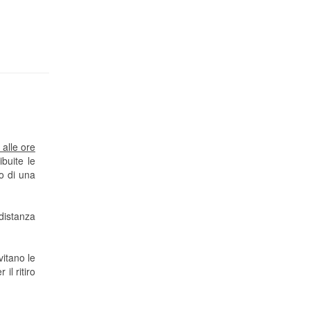
alle ore
ibuite le
o di una
distanza
vitano le
il ritiro