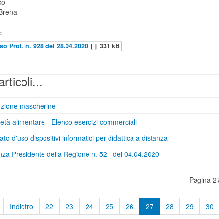
co
Brena
:
so Prot. n. 928 del 28.04.2020
[ ]
331 kB
articoli...
buzione mascherine
ietà alimentare - Elenco esercizi commerciali
o d'uso dispositivi informatici per didattica a distanza
nza Presidente della Regione n. 521 del 04.04.2020
Pagina 27
Indietro
22
23
24
25
26
27
28
29
30