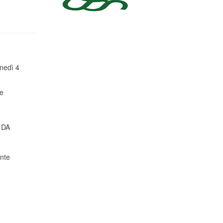
unedì 4
 e
 DA
ente