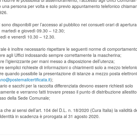
di ridurre le possibilità di assembramento, l’accesso agli Uffici Comunali
e una persona per volta e solo previo appuntamento telefonico chiama
926.
ci sono disponibili per l’accesso al pubblico nei consueti orari di apertura
, martedì e giovedì 09.30 – 12.30;
ledì e venerdì 10.30 – 12.30.
rale è inoltre necessario rispettare le seguenti norme di comportamento
ere agli Uffici indossando sempre correttamente la mascherina;
zare l’igienizzante per mani messo a disposizione dell’utenza;
ere semplici richieste di informazioni o chiarimenti solo a mezzo telefoni
ire quando possibile la presentazione di istanze a mezzo posta elettron
no@postemailcertificata.it
);
ario e sacchi per la raccolta differenziata devono essere richiesti solo
camente e verranno fatti trovare presso il punto di distribuzione allestito
resso della Sede Comunale;
da che ai sensi dell’art. 104 del D.L. n. 18/2020 (Cura Italia) la validità d
’Identità in scadenza è prorogata al 31 agosto 2020.