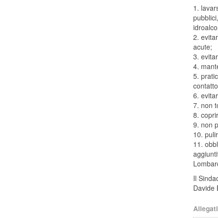
1. lavar
pubblici
idroalco
2. evita
acute;
3. evita
4. mante
5. prati
contatto
6. evita
7. non t
8. copri
9. non p
10. puli
11. obbl
aggiunti
Lombar
Il Sinda
Davide 
Allegati