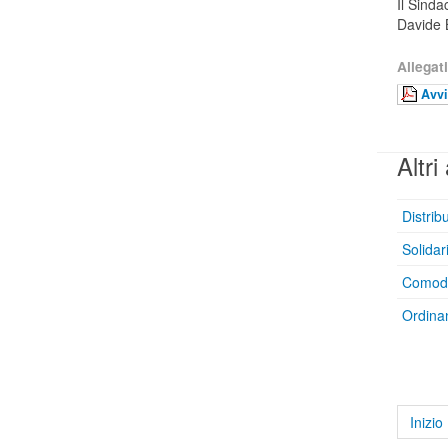
Il Sinda
Davide 
Allegati
Avvi
Altri 
Distri
Solidar
Comodat
Ordina
Inizio