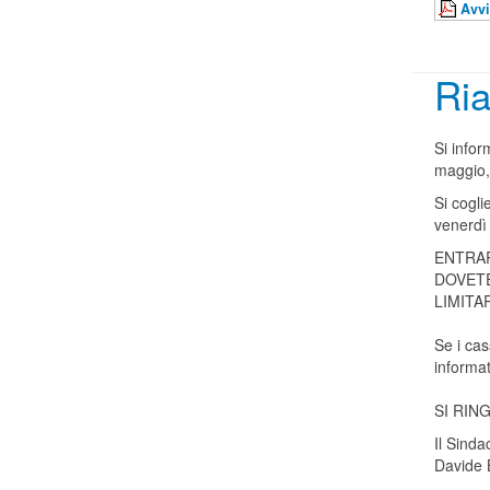
Avvi
Ria
Si infor
maggio, 
Si cogli
venerdì
ENTRAR
DOVETE
LIMITA
Se i ca
informata
SI RIN
Il Sinda
Davide 