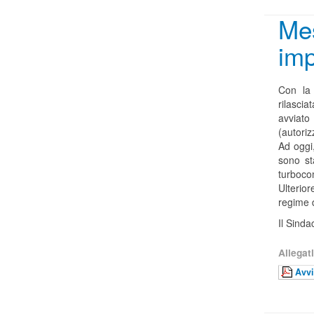
Mes
imp
Con la 
rilasci
avviato
(autoriz
Ad oggi
sono st
turboco
Ulterior
regime 
Il Sinda
Allegati
Avvi