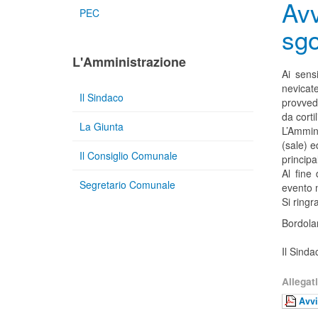
Avv
PEC
sg
L'Amministrazione
Ai sens
nevicate
Il Sindaco
provved
da corti
La Giunta
L’Ammin
(sale) 
Il Consiglio Comunale
principa
Al fine 
Segretario Comunale
evento m
Si ringr
Bordola
Il Sinda
Allegati
Avvi