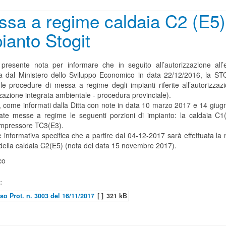
sa a regime caldaia C2 (E5)
ianto Stogit
presente nota per informare che in seguito all’autorizzazione all’e
ata dal Ministero dello Sviluppo Economico in data 22/12/2016, la S
 le procedure di messa a regime degli impianti riferite all’autorizzaz
zazione integrata ambientale - procedura provinciale).
, come informati dalla Ditta con note in data 10 marzo 2017 e 14 giug
ate messe a regime le seguenti porzioni di impianto: la caldaia C1(
mpressore TC3(E3).
e informativa specifica che a partire dal 04-12-2017 sarà effettuata l
della caldaia C2(E5) (nota del data 15 novembre 2017).
co
:
so Prot. n. 3003 del 16/11/2017
[ ]
321 kB