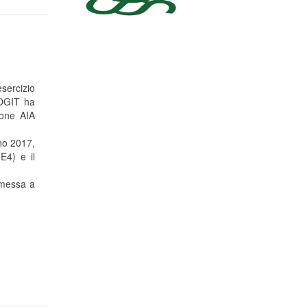
sercizio
TOGIT ha
ione AIA
no 2017,
E4) e il
a messa a