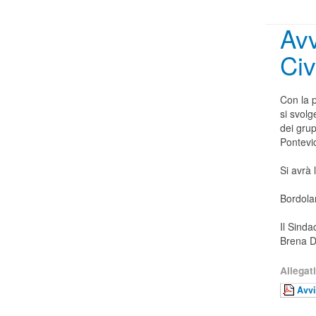
Avv
Civ
Con la p
si svolg
dei gru
Pontevic
Si avrà 
Bordola
Il Sinda
Brena D
Allegati
Avvi