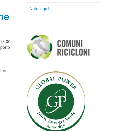
Note legali
one
 18:00,
pporto
ture.