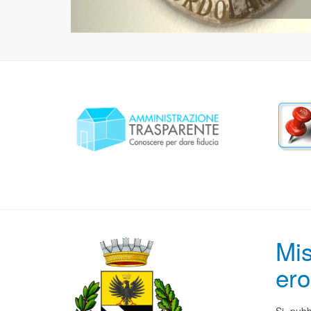
Mis
ero