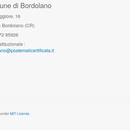
ne di Bordolano
ggiore, 16
- Bordolano (CR)
372 95926
stituzionale :
no@postemailcertificata.it
d under
MIT License.