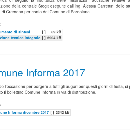
lica di seguito la risultanza delle misurazioni acustiche relative all'
zione della centrale Stogit eseguite dall'Ing. Alessia Carrettini dello s
a di Cremona per conto del Comune di Bordolano.
:
mento di sintesi
[ ]
69 kB
zione tecnica integrale
[ ]
6904 kB
mune Informa 2017
o l'occasione per porgere a tutti gli auguri per questi giorni di festa, si
to il bollettino Comune Informa in via di distribuzione.
:
une Informa dicembre 2017
[ ]
2342 kB