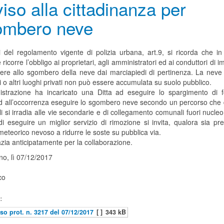
iso alla cittadinanza per
ombero neve
i del regolamento vigente di polizia urbana, art.9, si ricorda che in
 ricorre l’obbligo ai proprietari, agli amministratori ed ai conduttori di i
ere allo sgombero della neve dai marciapiedi di pertinenza. La neve
li o altri luoghi privati non può essere accumulata su suolo pubblico.
istrazione ha incaricato una Ditta ad eseguire lo spargimento di 
ed all’occorrenza eseguire lo sgombero neve secondo un percorso che d
li si irradia alle vie secondarie e di collegamento comunali fuori nucleo
di eseguire un miglior servizio di rimozione si invita, qualora sia pr
eteorico nevoso a ridurre le soste su pubblica via.
azia anticipatamente per la collaborazione.
no, lì 07/12/2017
co
:
so prot. n. 3217 del 07/12/2017
[ ]
343 kB