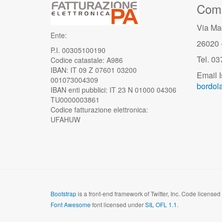
Comu
Via Ma
Ente:
26020 
P.I. 00305100190
Tel. 0
Codice catastale: A986
IBAN: IT 09 Z 07601 03200
Email I
001073004309
bordola
IBAN enti pubblici: IT 23 N 01000 04306
TU0000003861
Codice fatturazione elettronica:
UFAHUW
Bootstrap
is a front-end framework of Twitter, Inc. Code license
Font Awesome
font licensed under
SIL OFL 1.1
.