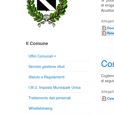
Si pubb
di eroga
Acustic
Allegati
Docu
Rela
Il Comune
Uffici Comunali
Co
Servizio gestione rifiuti
Cogliend
Statuto e Regolamenti
di segui
I.M.U. Imposta Municipale Unica
Allegati
Trattamento dati personali
Com
Whistleblowing