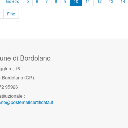
Indietro
5
6
7
8
9
10
11
12
13
14
Fine
ne di Bordolano
ggiore, 16
- Bordolano (CR)
372 95926
stituzionale :
no@postemailcertificata.it