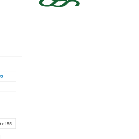
23
 di 55