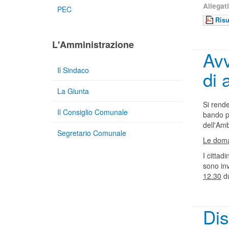
Allegati
PEC
Risu
L'Amministrazione
Avv
Il Sindaco
di 
La Giunta
Si rende
Il Consiglio Comunale
bando pe
dell'Amb
Segretario Comunale
Le doma
I cittad
sono inv
12.30
du
Dis