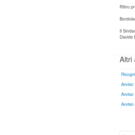
Ritiro 
Bordola
Il Sinda
Davide 
Altri 
Ricogni
Avviso 
Avviso
Avviso 