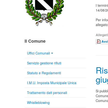
I termin
14/08/2
Per info
allegato
Allegati
Il Comune
Avvi
Uffici Comunali
Servizio gestione rifiuti
Ris
Statuto e Regolamenti
gi
I.M.U. Imposta Municipale Unica
Si pubbl
Trattamento dati personali
Comune 
Comunal
Whistleblowing