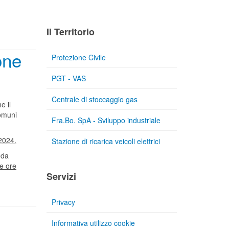
Il Territorio
one
Protezione Civile
PGT - VAS
Centrale di stoccaggio gas
 il
comuni
Fra.Bo. SpA - Sviluppo industriale
2024.
Stazione di ricarica veicoli elettrici
nda
le ore
Servizi
Privacy
Informativa utilizzo cookie