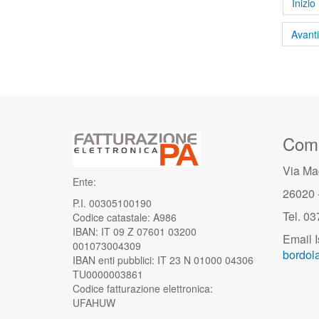
Inizio
Avanti
Comu
Via Ma
Ente:
26020 
P.I. 00305100190
Tel. 0
Codice catastale: A986
IBAN: IT 09 Z 07601 03200
Email I
001073004309
bordola
IBAN enti pubblici: IT 23 N 01000 04306
TU0000003861
Codice fatturazione elettronica:
UFAHUW