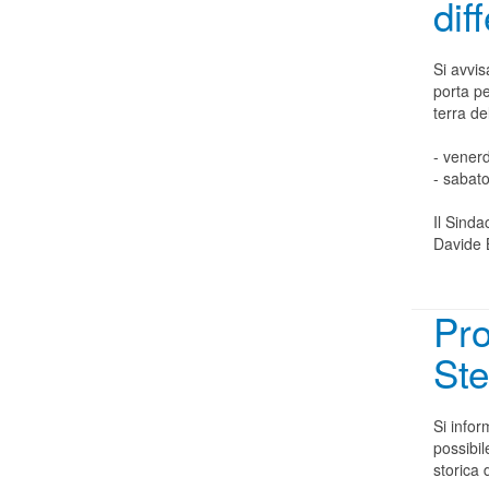
dif
Si avvis
porta pe
terra de
- venerd
- sabato
Il Sinda
Davide 
Pro
St
Si infor
possibil
storica 