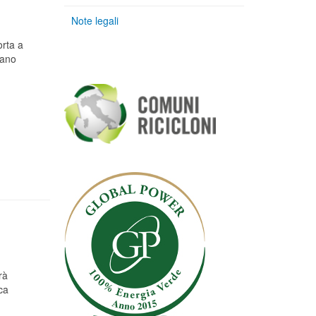
Note legali
orta a
iano
o
rà
ca