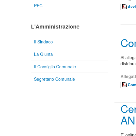
PEC
Avvi
L'Amministrazione
Co
Il Sindaco
La Giunta
Si alleg
distribu
Il Consiglio Comunale
Allegati
Segretario Comunale
Com
Cer
AN
E’ onlin