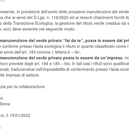
 77
resente, in previsione dell’avvio delle prossime manutenzioni del verde
ma che ai sensi del D.Lgs. n. 116/2020 ed ai recenti chiarimenti forniti d
o della Transizione Ecologica, la gestione del rifiuto verde (residuo da s
e, ecc) deve avvenire nel seguente modo:
manutenzione del verde privato “fai da te”, posta in essere dal pr
e conferire presso l’isola ecologica il rifiuto in quanto classificato come ri
i sensi dell’art. 183 comma 1 lettera b – ter;
manutenzione del verde privato posta in essere da un’impresa
, r
zioni previste dagli art. 184 e 185 – bis. In tali casi i rifiuti sono qualific
speciali, traducendosi nell’impossibilità di conferimento presso l’isola eco
lle imprese di settore.
azia per la collaborazione
co
Brena
no, lì 15/01/2022
: