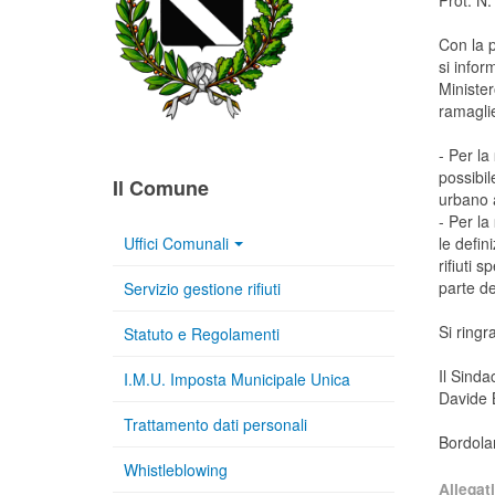
Prot. N.
Con la p
si infor
Minister
ramagli
- Per la
possibil
Il Comune
urbano a
- Per la
Uffici Comunali
le defini
rifiuti 
parte de
Servizio gestione rifiuti
Si ringr
Statuto e Regolamenti
Il Sinda
I.M.U. Imposta Municipale Unica
Davide 
Trattamento dati personali
Bordola
Whistleblowing
Allegati