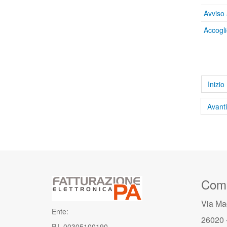
Avviso 
Accogli
Inizio
Avanti
Comu
Via Ma
Ente:
26020 
P.I. 00305100190