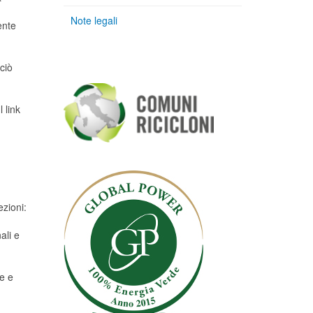
Note legali
ente
ciò
 link
ezioni:
ali e
le e