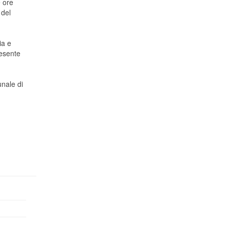
e ore
 del
ia e
resente
unale di