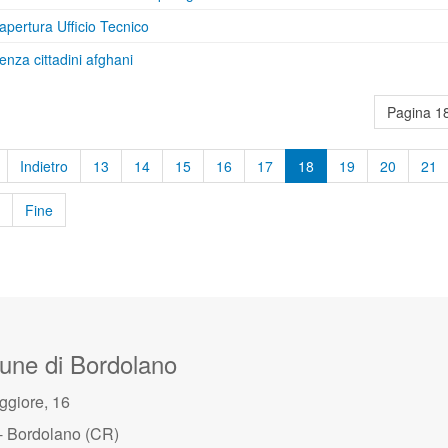
apertura Ufficio Tecnico
enza cittadini afghani
Pagina 18
Indietro
13
14
15
16
17
18
19
20
21
Fine
ne di Bordolano
ggiore, 16
- Bordolano (CR)