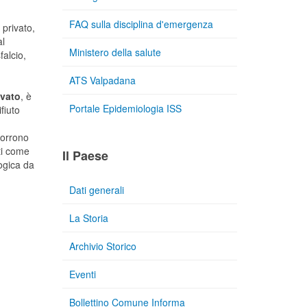
FAQ sulla disciplina d'emergenza
 privato,
al
Ministero della salute
falcio,
ATS Valpadana
ivato
, è
Portale Epidemiologia ISS
fiuto
icorrono
ati come
Il Paese
logica da
Dati generali
La Storia
Archivio Storico
Eventi
Bollettino Comune Informa