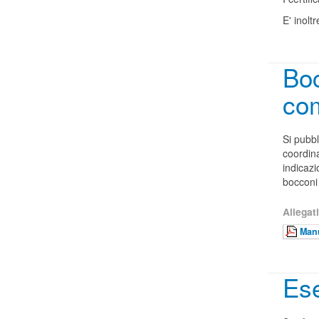
E' inoltr
Boc
com
Si pubbl
coordin
indicazi
bocconi 
Allegati
Manu
Ese