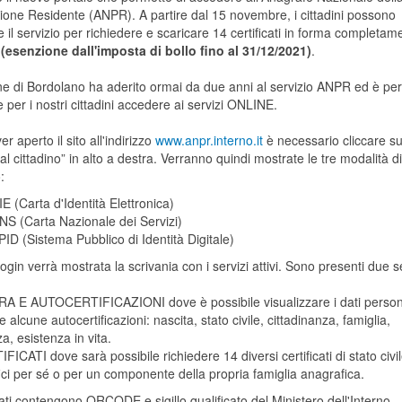
ione Residente (ANPR). A partire dal 15 novembre, i cittadini possono
re il servizio per richiedere e scaricare 14 certificati in forma completam
a
(esenzione dall'imposta di bollo fino al 31/12/2021)
.
ne di Bordolano ha aderito ormai da due anni al servizio ANPR ed è per
e per i nostri cittadini accedere ai servizi ONLINE.
r aperto il sito all'indirizzo
www.anpr.interno.it
è necessario cliccare sul
 al cittadino” in alto a destra. Verranno quindi mostrate le tre modalità di
:
IE (Carta d'Identità Elettronica)
NS (Carta Nazionale dei Servizi)
PID (Sistema Pubblico di Identità Digitale)
login verrà mostrata la scrivania con i servizi attivi. Sono presenti due s
RA E AUTOCERTIFICAZIONI dove è possibile visualizzare i dati person
e alcune autocertificazioni: nascita, stato civile, cittadinanza, famiglia,
a, esistenza in vita.
FICATI dove sarà possibile richiedere 14 diversi certificati di stato civi
ci per sé o per un componente della propria famiglia anagrafica.
icati contengono QRCODE e sigillo qualificato del Ministero dell'Interno.