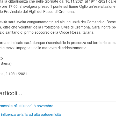
ma la cittadinanza che nelle giornate dal 16/11/2021 al 19/11/2021 dall
e ore 17.00, si svolgerà presso il ponte sul fiume Oglio un’esercitazione
 Provinciale dei Vigili del Fuoco di Cremona.
tività sarà svolta congiuntamente ad alcune unità dei Comandi di Bresc
 oltre che volontari della Protezione Civile di Cremona. Sarà inoltre p
zio sanitario di primo soccorso della Croce Rossa Italiana.
ornate indicate sarà dunque riscontrabile la presenza sul territorio com
ri e mezzi impegnati nelle manovre di addestramento.
co
 Brena)
no, lì 10/11/2021
articoli...
raccolta rifiuti lunedì 8 novembre
 influenza aviaria ad alta patogenicità