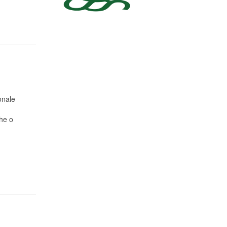
onale
che o