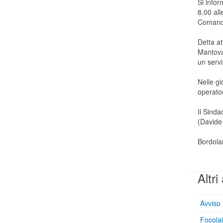
Si infor
8.00 all
Comando
Detta at
Mantova,
un servi
Nelle gi
operato
Il Sinda
(Davide
Bordola
Altri 
Avviso 
Focolai