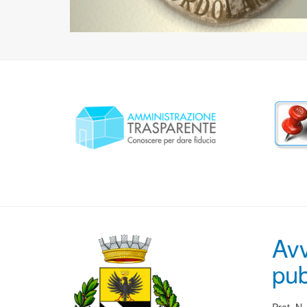
Avv
pub