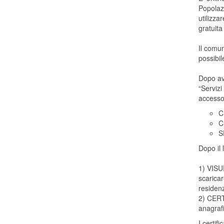
Popolaz
utilizza
gratuit
Il comu
possibil
Dopo ave
“Servizi
accesso
C
C
S
Dopo il 
1) VISU
scaricar
residenz
2) CERTI
anagrafi
I certif