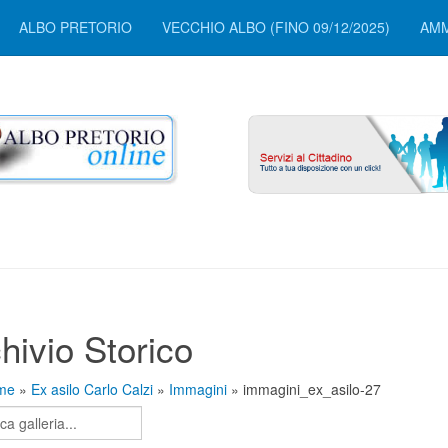
ALBO PRETORIO
VECCHIO ALBO (FINO 09/12/2025)
AMM
hivio Storico
me
»
Ex asilo Carlo Calzi
»
Immagini
» immagini_ex_asilo-27