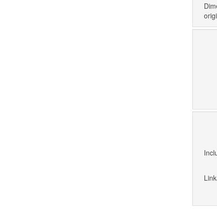
Dime
orig
Incl
Lin