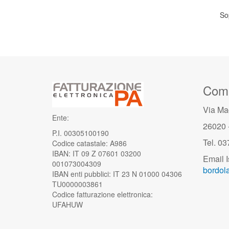
So
Comu
Via Ma
Ente:
26020 
P.I. 00305100190
Tel. 0
Codice catastale: A986
IBAN: IT 09 Z 07601 03200
Email I
001073004309
bordola
IBAN enti pubblici: IT 23 N 01000 04306
TU0000003861
Codice fatturazione elettronica:
UFAHUW