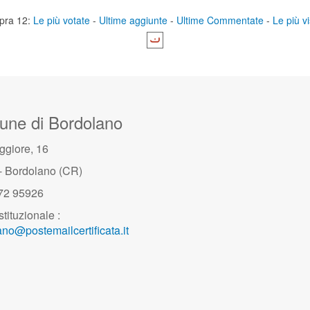
pra 12:
Le più votate
-
Ultime aggiunte
-
Ultime Commentate
-
Le più vi
ne di Bordolano
ggiore, 16
- Bordolano (CR)
372 95926
stituzionale :
no@postemailcertificata.it