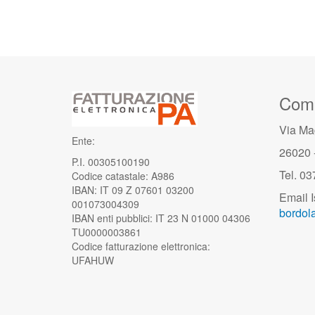
Comu
Via Ma
Ente:
26020 
P.I. 00305100190
Tel. 0
Codice catastale: A986
IBAN: IT 09 Z 07601 03200
Email I
001073004309
bordola
IBAN enti pubblici: IT 23 N 01000 04306
TU0000003861
Codice fatturazione elettronica:
UFAHUW