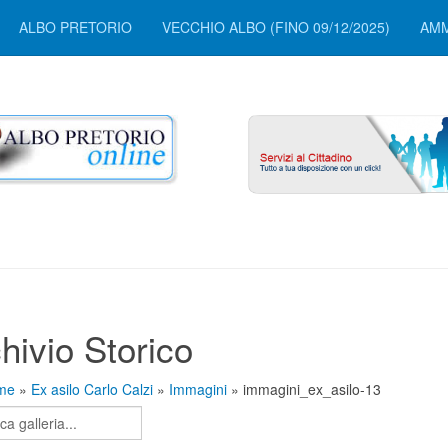
ALBO PRETORIO
VECCHIO ALBO (FINO 09/12/2025)
AMM
hivio Storico
me
»
Ex asilo Carlo Calzi
»
Immagini
» immagini_ex_asilo-13