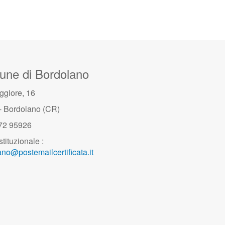
ne di Bordolano
ggiore, 16
- Bordolano (CR)
372 95926
stituzionale :
no@postemailcertificata.it