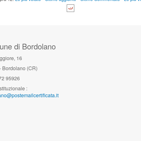
ne di Bordolano
ggiore, 16
- Bordolano (CR)
372 95926
stituzionale :
no@postemailcertificata.it