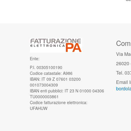
Comu
Via Ma
Ente:
26020 
P.I. 00305100190
Tel. 0
Codice catastale: A986
IBAN: IT 09 Z 07601 03200
Email I
001073004309
bordola
IBAN enti pubblici: IT 23 N 01000 04306
TU0000003861
Codice fatturazione elettronica:
UFAHUW