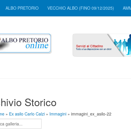
ALBO PRETORIO
VECCHIO ALBO (FINO 09/12/2025)
AMM
hivio Storico
me
»
Ex asilo Carlo Calzi
»
Immagini
» immagini_ex_asilo-22