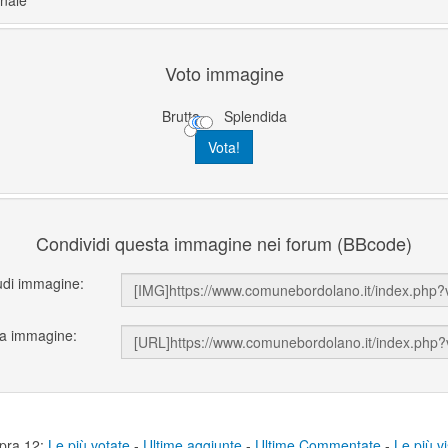
inale
Voto immagine
Brutta
Splendida
Condividi questa immagine nei forum (BBcode)
udi immagine:
ka immagine:
pra 12:
Le più votate
-
Ultime aggiunte
-
Ultime Commentate
-
Le più vi